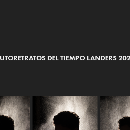
UTORETRATOS DEL TIEMPO LANDERS 20